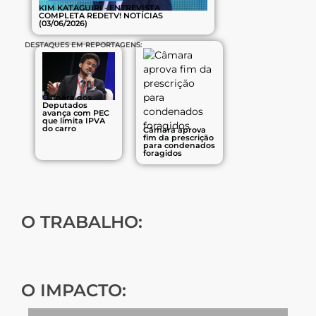
KIM KATAGUIRI - ENTREVISTA
COMPLETA REDETV! NOTÍCIAS
(03/06/2026)
DESTAQUES EM REPORTAGENS:
Câmara dos
Deputados
avança com PEC
que limita IPVA
do carro
Câmara aprova
fim da prescrição
para condenados
foragidos
O TRABALHO:
22
118
40
O IMPACTO:
PROJETOS DE
RELATÓRIOS
EMENDAS
LEI APROVADOS
APROVADOS
ACATADAS EM
LEI