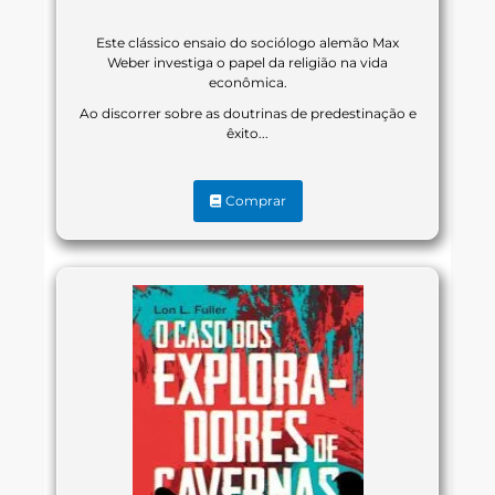
Este clássico ensaio do sociólogo alemão Max
Weber investiga o papel da religião na vida
econômica.
Ao discorrer sobre as doutrinas de predestinação e
êxito...
Comprar