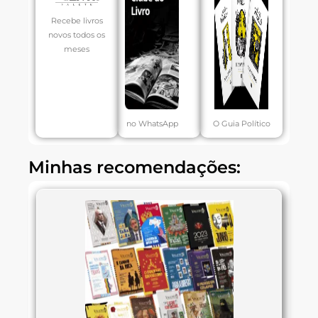
Recebe livros
novos todos os
meses
no WhatsApp
O Guia Político
Minhas recomendações: