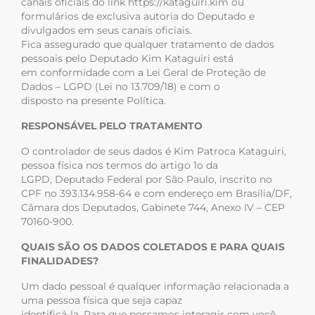
canais oficiais do link https://kataguiri.kim ou
formulários de exclusiva autoria do Deputado e
divulgados em seus canais oficiais.
Fica assegurado que qualquer tratamento de dados
pessoais pelo Deputado Kim Kataguiri está
em conformidade com a Lei Geral de Proteção de
Dados – LGPD (Lei no 13.709/18) e com o
disposto na presente Política.
RESPONSÁVEL PELO TRATAMENTO
O controlador de seus dados é Kim Patroca Kataguiri,
pessoa física nos termos do artigo 1o da
LGPD, Deputado Federal por São Paulo, inscrito no
CPF no 393.134.958-64 e com endereço em Brasília/DF,
Câmara dos Deputados, Gabinete 744, Anexo IV – CEP
70160-900.
QUAIS SÃO OS DADOS COLETADOS E PARA QUAIS
FINALIDADES?
Um dado pessoal é qualquer informação relacionada a
uma pessoa física que seja capaz
identificá-la. Para que possamos interagir com você,