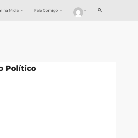
m na Mídia
Fale Comigo
o Político