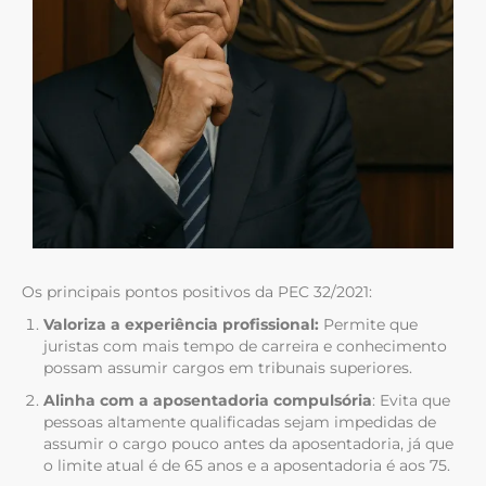
Os principais pontos positivos da PEC 32/2021:
Valoriza a experiência profissional:
Permite que
juristas com mais tempo de carreira e conhecimento
possam assumir cargos em tribunais superiores.
Alinha com a aposentadoria compulsória
: Evita que
pessoas altamente qualificadas sejam impedidas de
assumir o cargo pouco antes da aposentadoria, já que
o limite atual é de 65 anos e a aposentadoria é aos 75.