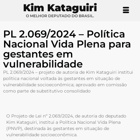
Kim Kataguiri
O MELHOR DEPUTADO DO BRASIL.
PL 2.069/2024 – Política
Nacional Vida Plena para
gestantes em
vulnerabilidade
PL 2.069/2024 – projeto de autoria de Kim Kataguiri institui
política nacional voltada às gestantes em situação de
vulnerabilidade socioeconômica; aprovado em comissão
como parte de substitutivo consolidado
O Projeto de Lei nº 2.069/2024, de autoria do deputado
Kim Kataguiri, institui a Política Nacional Vida Plena
(PNVP), destinada às gestantes em situação de
vulnerabilidade socioeconômica.