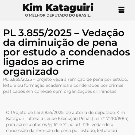
Kim Kataguiri
O MELHOR DEPUTADO DO BRASIL.
PL 3.855/2025 – Vedação
da diminuição de pena
por estudo a condenados
ligados ao crime
organizado
PL 3.855/2025 – projeto veda a remição de pena por estudo,
leitura ou formação acadêmica a condenados por crimes
praticados em conexão com organizações criminosas
O Projeto de Lei 3.855/2025, de autoria do deputado Kim
Kataguiri, altera a Lei de Execução Penal (Lei nº 7.210/1984)
para acrescentar os §§ 6º e 7º ao art. 126, vedando a
concessão da remição de pena por estudo, leitura ou