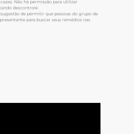
cazes. Não há permissão para utilizar
tando descontrole.
a sugestão de permitir que pessoas do grupo de
presentante para buscar seus remédios nas