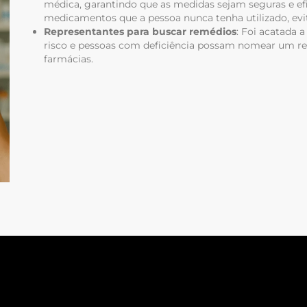
médica, garantindo que as medidas sejam seguras e efi
medicamentos que a pessoa nunca tenha utilizado, evi
Representantes para buscar remédios
: Foi acatada 
risco e pessoas com deficiência possam nomear um re
farmácias.