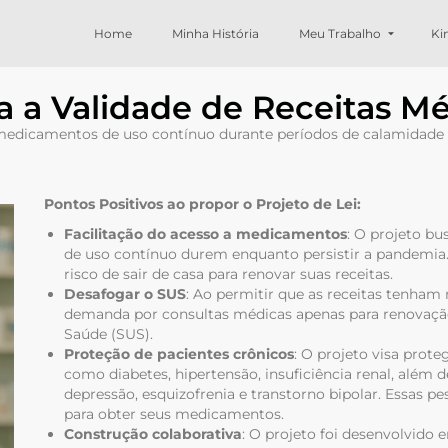
Home
Minha História
Meu Trabalho
Ki
 a Validade de Receitas M
medicamentos de uso contínuo durante períodos de calamidade pú
Pontos Positivos ao propor o Projeto de Lei:
Facilitação do acesso a medicamentos
: O projeto bu
de uso contínuo durem enquanto persistir a pandemia. 
risco de sair de casa para renovar suas receitas.
Desafogar o SUS
: Ao permitir que as receitas tenham 
demanda por consultas médicas apenas para renovação
Saúde (SUS).
Proteção de pacientes crônicos
: O projeto visa prot
como diabetes, hipertensão, insuficiência renal, além
depressão, esquizofrenia e transtorno bipolar. Essas pe
para obter seus medicamentos.
Construção colaborativa
: O projeto foi desenvolvido 