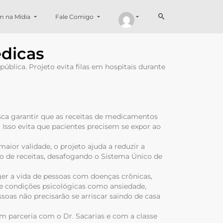
m na Mídia
Fale Comigo
édicas
blica. Projeto evita filas em hospitais durante
sca garantir que as receitas de medicamentos
Isso evita que pacientes precisem se expor ao
maior validade, o projeto ajuda a reduzir a
 de receitas, desafogando o Sistema Único de
eger a vida de pessoas com doenças crônicas,
 de condições psicológicas como ansiedade,
ssoas não precisarão se arriscar saindo de casa
em parceria com o Dr. Sacarias e com a classe