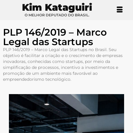
Kim Kataguiri
O MELHOR DEPUTADO DO BRASIL.
PLP 146/2019 – Marco
Legal das Startups
PLP 146/2019 – Marco Legal das Startups no Brasil. Seu
objetivo é facilitar a criação e o crescimento de empresas
inovadoras, conhecidas como startups, por meio da
simplificação de processos, incentivo a investimentos e
promoção de um ambiente mais favorável ao
empreendedorismo tecnológico.​