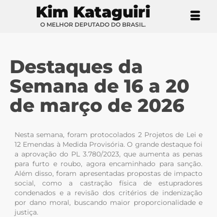
Kim Kataguiri
O MELHOR DEPUTADO DO BRASIL.
Destaques da
Semana de 16 a 20
de março de 2026
Nesta semana, foram protocolados 2 Projetos de Lei e
12 Emendas à Medida Provisória. O grande destaque foi
a aprovação do PL 3.780/2023, que aumenta as penas
para furto e roubo, agora encaminhado para sanção.
Além disso, foram apresentadas propostas de impacto
social, como a castração física de estupradores
condenados e a revisão dos critérios de indenização
por dano moral, buscando maior proporcionalidade e
justiça.