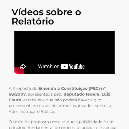
Vídeos sobre o
Relatório
A Proposta de
Emenda à Constituição (PEC) nº
68/2007
, apresentada pelo
deputado federal Luiz
Couto
, estabelece que não poderá haver sigilo
processual em casos de crimes praticados contra a
Administração Pública.
O texto da proposta ressalta que a publicidade é um
princípio fundamental do processo judicial e essencial