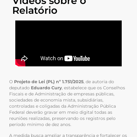
Vídeos sobre o
Relatório
O
Projeto de Lei (PL) nº 1.751/2025
, de autoria do
deputado
Eduardo Cury
, estabelece que os Conselhos
Fiscais e de Administração de empresas públicas,
sociedades de economia mista, subsidiárias,
controladas e coligadas da Administração Pública
Federal deverão gravar em meio digital todas as
reuniões realizadas, preservando os registros pelo
período mínimo de dez anos.
A medida busca ampliar a transparência e fortalecer os