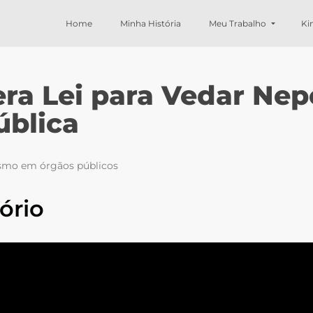
Home
Minha História
Meu Trabalho
Ki
tera Lei para Vedar Ne
ública
tismo em órgãos públicos
ório