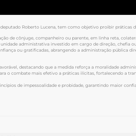
o deputado Roberto Lucena, tem como objetivo proibir práticas 
o de cônjuge, companheiro ou parente, em linha reta, colateral 
idade administrativa investido em cargo de direção, chefia ou 
nfiança ou gratificadas, abrangendo a administração pública dir
avorável, destacando que a medida reforça a moralidade admini
ra o combate mais efetivo a práticas ilícitas, fortalecendo a tra
incípios de
impessoalidade e probidade
, garantindo maior confi