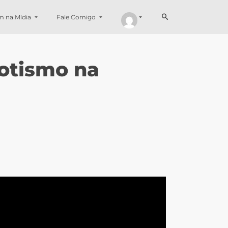
m na Mídia
Fale Comigo
potismo na