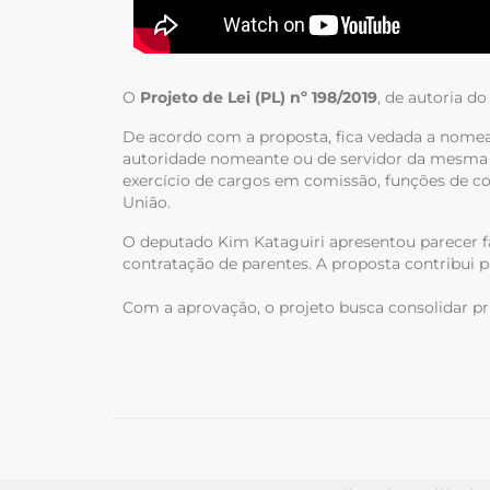
O
Projeto de Lei (PL) nº 198/2019
, de autoria d
De acordo com a proposta, fica vedada a nomeaçã
autoridade nomeante ou de servidor da mesma un
exercício de cargos em comissão, funções de co
União.
O deputado Kim Kataguiri apresentou parecer f
contratação de parentes. A proposta contribui pa
Com a aprovação, o projeto busca consolidar pr