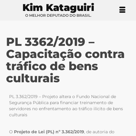
Kim Kataguiri
O MELHOR DEPUTADO DO BRASIL.
PL 3362/2019 –
Capacitação contra
tráfico de bens
culturais
PL 3.362/2019 – Projeto altera o Fundo Nacional de
Segurança Pública para financiar treinamento de
servidores no enfrentamento ao tráfico ilícito de bens
culturais
O
Projeto de Lei (PL) nº 3.362/2019
, de autoria do