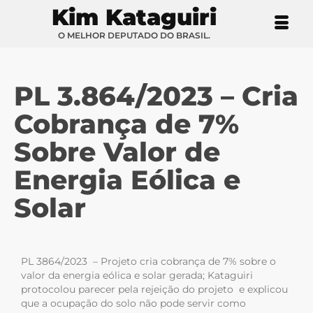
Kim Kataguiri
O MELHOR DEPUTADO DO BRASIL.
PL 3.864/2023 – Cria
Cobrança de 7%
Sobre Valor de
Energia Eólica e
Solar
PL 3864/2023 – Projeto cria cobrança de 7% sobre o
valor da energia eólica e solar gerada; Kataguiri
protocolou parecer pela rejeição do projeto e explicou
que a ocupação do solo não pode servir como