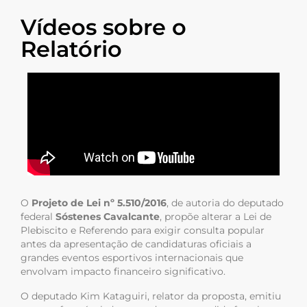
Vídeos sobre o
Relatório
O
Projeto de Lei nº 5.510/2016
, de autoria do deputado
federal
Sóstenes Cavalcante
, propõe alterar a Lei de
Plebiscito e Referendo para exigir consulta popular
antes da apresentação de candidaturas oficiais a
grandes eventos esportivos internacionais que
envolvam impacto financeiro significativo.
O deputado Kim Kataguiri, relator da proposta, emitiu