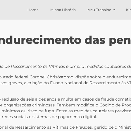
Home
Minha História
Meu Trabalho
Ki
Endurecimento das pen
do de Ressarcimento às Vítimas e amplia medidas cautelares de
deputado federal Coronel Chrisóstomo, dispõe sobre o endurecime
casos graves, a criação do Fundo Nacional de Ressarcimento às 
de reclusão de seis a dez anos e multa em casos de fraude comet
por organizações criminosas. Também modifica o Código de Proc
s mínimos ou risco de fuga. Entre as medidas cautelares prevista
a redes sociais e sistemas de pagamento digital.
onal de Ressarcimento às Vítimas de Fraudes, gerido pelo Minist