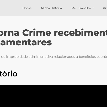
Home
Minha História
Meu Trabalho
Ki
 Torna Crime recebime
rlamentares
s de improbidade administrativa relacionados a benefícios econô
tório