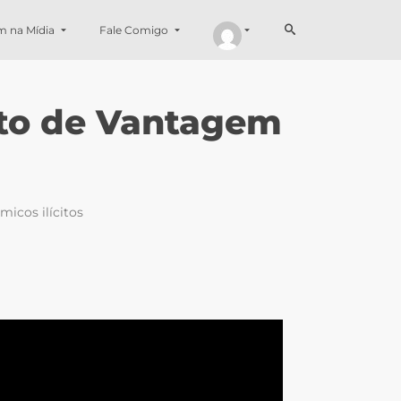
m na Mídia
Fale Comigo
nto de Vantagem
micos ilícitos