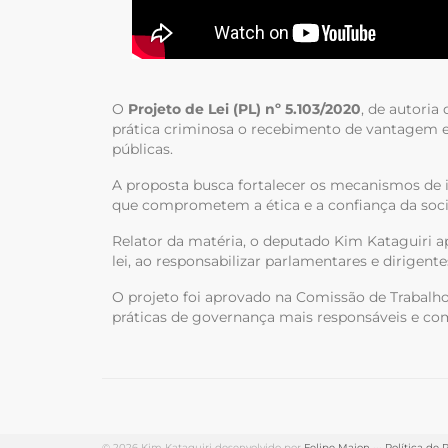
O
Projeto de Lei (PL) nº 5.103/2020
, de autoria
prática criminosa o recebimento de vantagem ec
públicas.
A proposta busca fortalecer os mecanismos de i
que comprometem a ética e a confiança da socie
Relator da matéria, o deputado Kim Kataguiri 
lei, ao responsabilizar parlamentares e dirigent
O projeto foi aprovado na Comissão de Trabalho
práticas de governança mais responsáveis e com
© 2026 Kim Kataguiri desenvolvido por
Felipe Maion
···
Política de 