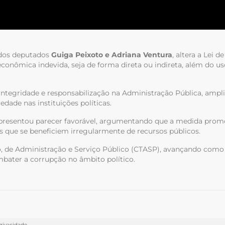
 dos deputados
Guiga Peixoto e Adriana Ventura
, altera a Lei 
onômica indevida, seja de forma direta ou indireta, além do us
ntegridade e responsabilização na Administração Pública, ampl
dade nas instituições políticas.
apresentou parecer favorável, argumentando que a medida promo
es que se beneficiem irregularmente de recursos públicos.
, de Administração e Serviço Público (CTASP), avançando como u
bater a corrupção no âmbito político.
Privacidade