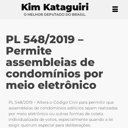
Kim Kataguiri
O MELHOR DEPUTADO DO BRASIL.
PL 548/2019 –
Permite
assembleias de
condomínios por
meio eletrônico
PL 548/2019 – Altera o Código Civil para permitir que
assembleias de condomínios edilícios sejam realizadas
por meio eletrônico ou outras formas de coleta
individualizada de votos, especialmente quando a lei
exigir quórum especial para deliberações.