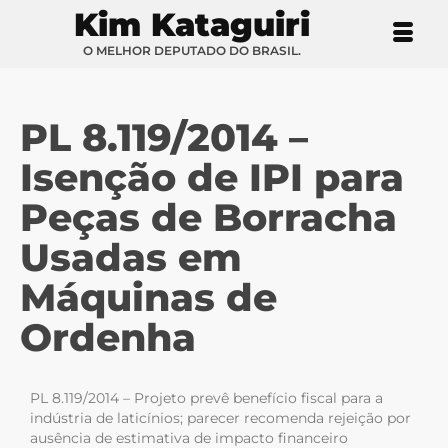
Kim Kataguiri
O MELHOR DEPUTADO DO BRASIL.
PL 8.119/2014 –
Isenção de IPI para
Peças de Borracha
Usadas em
Máquinas de
Ordenha
PL 8.119/2014 – Projeto prevê benefício fiscal para a
indústria de laticínios; parecer recomenda rejeição por
ausência de estimativa de impacto financeiro