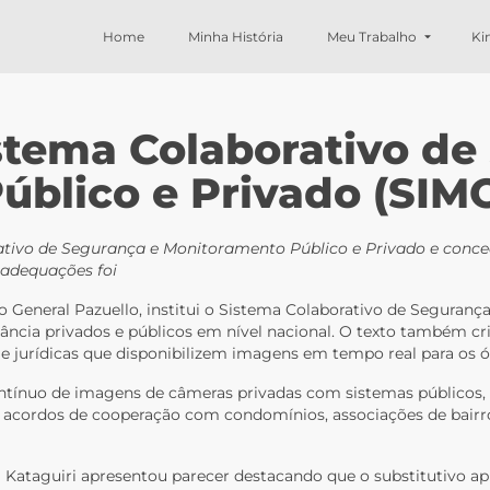
Home
Minha História
Meu Trabalho
Ki
stema Colaborativo de
úblico e Privado (SIM
rativo de Segurança e Monitoramento Público e Privado e conce
 adequações foi
o General Pazuello, institui o Sistema Colaborativo de Seguran
lância privados e públicos em nível nacional. O texto também cr
cas e jurídicas que disponibilizem imagens em tempo real para os 
ínuo de imagens de câmeras privadas com sistemas públicos, f
e acordos de cooperação com condomínios, associações de bairro
 Kataguiri apresentou parecer destacando que o substitutivo a