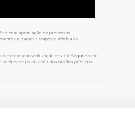
tório para apreciação de processos
entos e garantir resposta efetiva às
va e da responsabilização estatal. Segundo ele,
 da sociedade na atuação dos órgãos públicos.