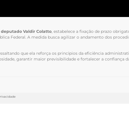
o
deputado
Valdir Colatto
, estabelece a fixação de prazo obriga
lica Federal. A medida busca agilizar o andamento dos procedim
altando que ela reforça os princípios da eficiência administrati
osidade, garantir maior previsibilidade e fortalecer a confiança
Privacidade