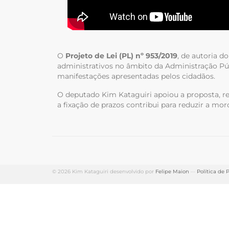
O
Projeto de Lei (PL) nº 953/2019
, de autoria d
administrativos no âmbito da Administração Púb
manifestações apresentadas pelos cidadãos.
O deputado Kim Kataguiri apoiou a proposta, ress
a fixação de prazos contribui para reduzir a mor
© 2026 Kim Kataguiri desenvolvido por
Felipe Maion
···
Política de 