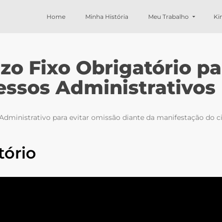
Home
Minha História
Meu Trabalho
Ki
azo Fixo Obrigatório p
essos Administrativos
 Administrativo para evitar omissão diante da manifestação do 
tório