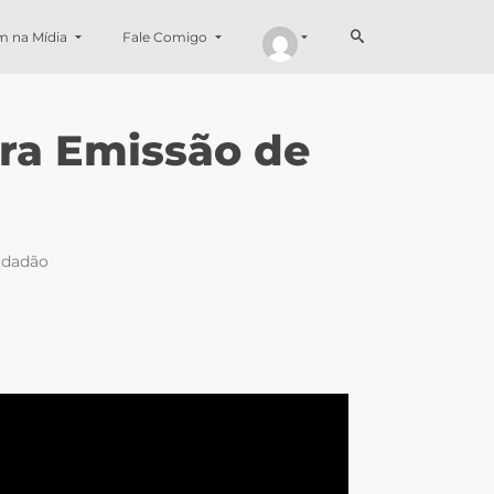
m na Mídia
Fale Comigo
ara Emissão de
cidadão