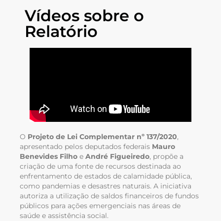
Vídeos sobre o
Relatório
O
Projeto de Lei Complementar nº 137/2020
,
apresentado pelos deputados federais
Mauro
Benevides Filho
e
André Figueiredo
, propõe a
criação de uma fonte de recursos destinada ao
enfrentamento de estados de calamidade pública,
como pandemias e desastres naturais. A iniciativa
autoriza a utilização de saldos financeiros de fundos
públicos para ações emergenciais nas áreas de
saúde e assistência social.