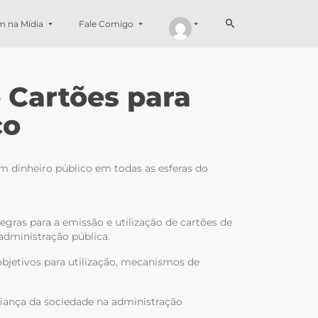
m na Mídia
Fale Comigo
 Cartões para
co
m dinheiro público em todas as esferas do
regras para a emissão e utilização de cartões de
dministração pública.
 objetivos para utilização, mecanismos de
nfiança da sociedade na administração