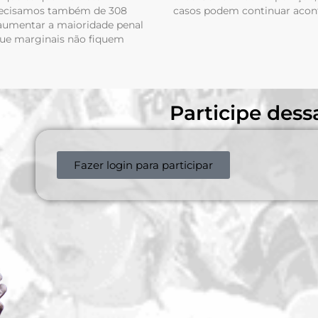
recisamos também de 308
casos podem continuar acon
 aumentar a maioridade penal
que marginais não fiquem
Participe des
Fazer login para participar