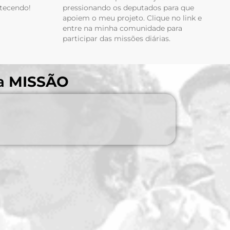
tecendo!
pressionando os deputados para que
apoiem o meu projeto. Clique no link e
entre na minha comunidade para
participar das missões diárias.
sa
MISSÃO