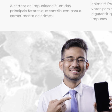
animais! P
A certeza da impunidade é um dos
votos para
principais fatores que contribuem para o
e garantir 
cometimento de crimes!
impunes.